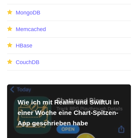
MongoDB
Memcached
HBase
CouchDB
Wie ich mit Realm und SwiftUI in
einer Woche eine Chart-Spitzen-
App geschrieben habe