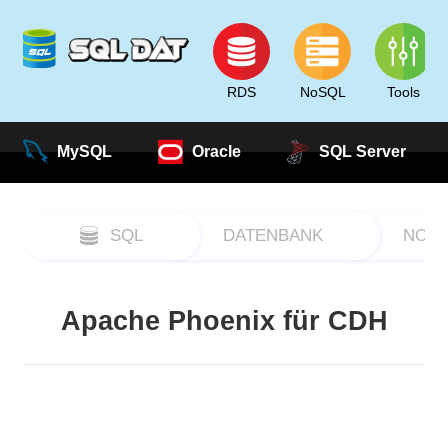
RDS
NoSQL
Tools
MySQL
Oracle
SQL Server
SQL
DATENBANK
NOS
Apache Phoenix für CDH