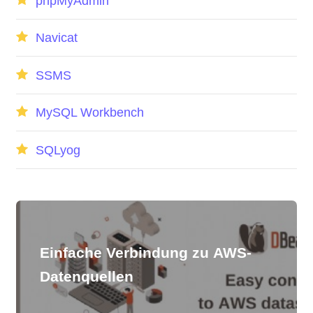
phpMyAdmin
Navicat
SSMS
MySQL Workbench
SQLyog
Einfache Verbindung zu AWS-
Datenquellen