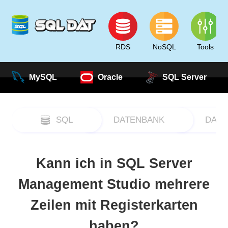
RDS
NoSQL
Tools
MySQL
Oracle
SQL Server
SQL
DATENBANK
DATA
Kann ich in SQL Server
Management Studio mehrere
Zeilen mit Registerkarten
haben?