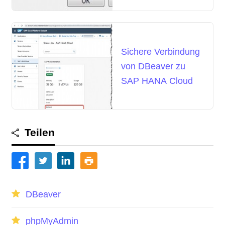
Betriebssystemfehler
5:Zugriff verweigert
Sichere Verbindung
von DBeaver zu
SAP HANA Cloud
Teilen
DBeaver
phpMyAdmin