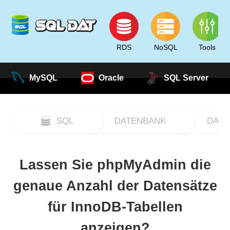
RDS
NoSQL
Tools
MySQL
Oracle
SQL Server
SQL
DATENBANK
DATA
Lassen Sie phpMyAdmin die
genaue Anzahl der Datensätze
für InnoDB-Tabellen
anzeigen?