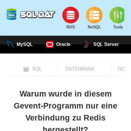
RDS
NoSQL
Tools
MySQL
Oracle
SQL Server
SQL
DATENBANK
NOS
Warum wurde in diesem
Gevent-Programm nur eine
Verbindung zu Redis
hergestellt?