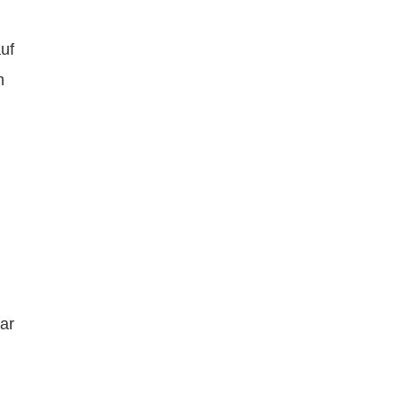
uf
n
ar