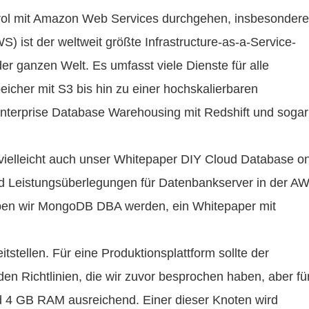
trol mit Amazon Web Services durchgehen, insbesondere
ist der weltweit größte Infrastructure-as-a-Service-
er ganzen Welt. Es umfasst viele Dienste für alle
icher mit S3 bis hin zu einer hochskalierbaren
u Enterprise Database Warehousing mit Redshift und sogar
ielleicht auch unser Whitepaper DIY Cloud Database o
d Leistungsüberlegungen für Datenbankserver in der A
haben wir MongoDB DBA werden, ein Whitepaper mit
tellen. Für eine Produktionsplattform sollte der
den Richtlinien, die wir zuvor besprochen haben, aber fü
d 4 GB RAM ausreichend. Einer dieser Knoten wird