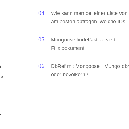
Wie kann man bei einer Liste von
am besten abfragen, welche IDs
nicht in der Sammlung vorhanden
sind?
Mongoose findet/aktualisiert
Filialdokument
DbRef mit Mongoose - Mungo-dbr
n
oder bevölkern?
WS
r