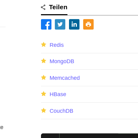
Teilen
Redis
MongoDB
Memcached
HBase
CouchDB
te