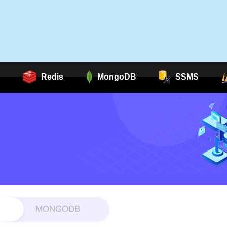
Redis
MongoDB
SSMS
MONGODB