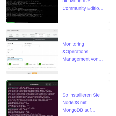
die MongoDB
Community Edition
unter Ubuntu
Monitoring
&Operations
Management von
MongoDB 4.0 mit
ClusterControl
So installieren Sie
NodeJS mit
MongoDB auf