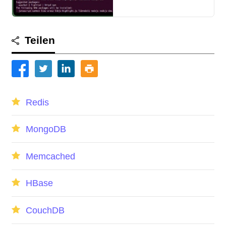
Ubuntu
Teilen
Redis
MongoDB
Memcached
HBase
CouchDB