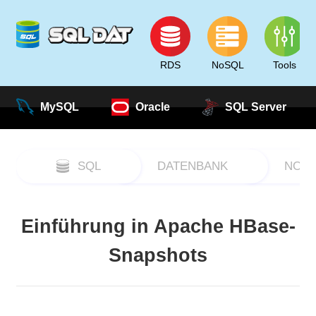
RDS
NoSQL
Tools
MySQL
Oracle
SQL Server
SQL
DATENBANK
NOS
Einführung in Apache HBase-
Snapshots