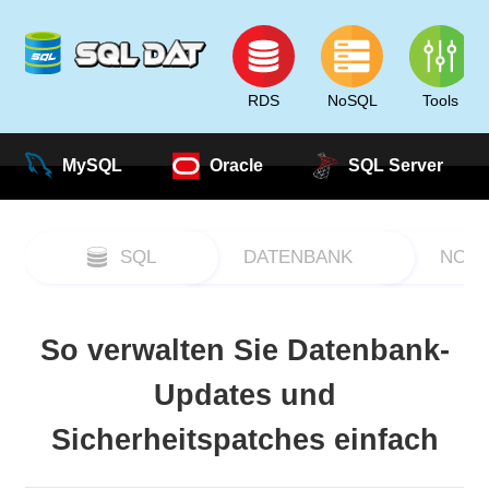
RDS
NoSQL
Tools
MySQL
Oracle
SQL Server
SQL
DATENBANK
NOS
So verwalten Sie Datenbank-
Updates und
Sicherheitspatches einfach