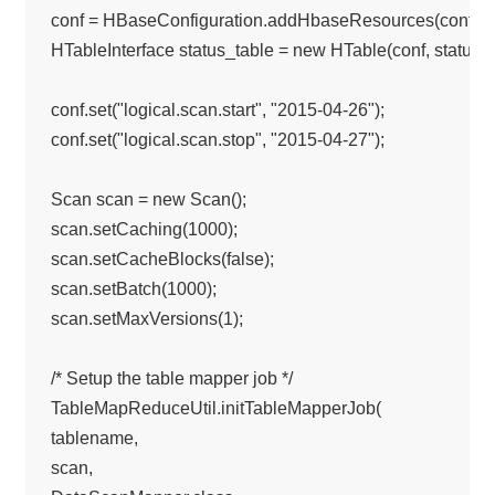
conf = HBaseConfiguration.addHbaseResources(conf);

HTableInterface status_table = new HTable(conf, status_
conf.set("logical.scan.start", "2015-04-26");

conf.set("logical.scan.stop", "2015-04-27");

Scan scan = new Scan();

scan.setCaching(1000);

scan.setCacheBlocks(false);

scan.setBatch(1000);

scan.setMaxVersions(1);

/* Setup the table mapper job */

TableMapReduceUtil.initTableMapperJob(

tablename,

scan,
