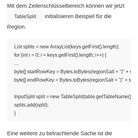
Mit dem Zeilenschlüsselbereich können wir jetzt
initialisieren Beispiel für die
TableSplit
Region.
List splits = new ArrayList(keys.getFirst().length);

for (int i = 0; i < keys.getFirst().length; i++) {

…

byte[] startRowKey = Bytes.toBytes(regionSalt + "|" + scan
byte[] endRowKey = Bytes.toBytes(regionSalt + "|" + scan
InputSplit split = new TableSplit(table.getTableName(), 
splits.add(split);

Eine weitere zu betrachtende Sache ist die