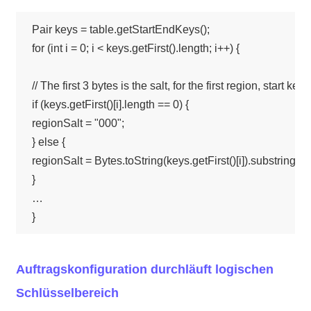
Pair keys = table.getStartEndKeys();

for (int i = 0; i < keys.getFirst().length; i++) {

// The first 3 bytes is the salt, for the first region, start key
if (keys.getFirst()[i].length == 0) {

regionSalt = "000";

} else {

regionSalt = Bytes.toString(keys.getFirst()[i]).substring(0, 3
}

…

Auftragskonfiguration durchläuft logischen
Schlüsselbereich