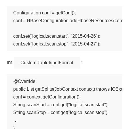
Configuration conf = getConf();

conf = HBaseConfiguration.addHbaseResources(conf);

conf.set("logical.scan.start", "2015-04-26");

Im
:
Custom TableInputFormat
@Override 

public List getSplits(JobContext context) throws IOExcepti
conf = context.getConfiguration();

String scanStart = conf.get("logical.scan.start");

String scanStop = conf.get("logical.scan.stop");

…
