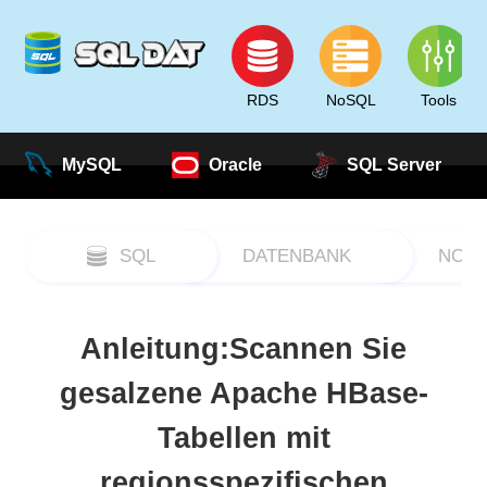
RDS
NoSQL
Tools
MySQL
Oracle
SQL Server
SQL
DATENBANK
NOS
Anleitung:Scannen Sie
gesalzene Apache HBase-
Tabellen mit
regionsspezifischen