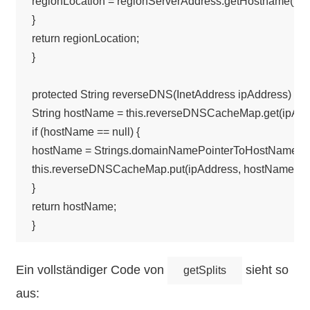
regionLocation = regionServerAddress.getHostname();

}

return regionLocation;

}

protected String reverseDNS(InetAddress ipAddress) thr
String hostName = this.reverseDNSCacheMap.get(ipAddr
if (hostName == null) {

hostName = Strings.domainNamePointerToHostName(DNS.
this.reverseDNSCacheMap.put(ipAddress, hostName);

}

return hostName;

Ein vollständiger Code von
sieht so
getSplits
aus: