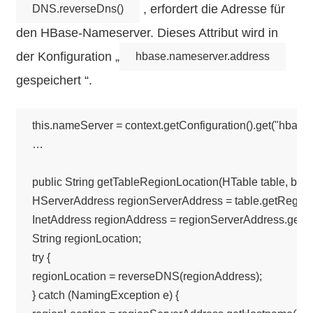
, erfordert die Adresse für
DNS.reverseDns()
den HBase-Nameserver. Dieses Attribut wird in
der Konfiguration „
hbase.nameserver.address
gespeichert “.
this.nameServer = context.getConfiguration().get("hbase.
…

public String getTableRegionLocation(HTable table, byte[
HServerAddress regionServerAddress = table.getRegionL
InetAddress regionAddress = regionServerAddress.getIne
String regionLocation;

try {

regionLocation = reverseDNS(regionAddress);

} catch (NamingException e) {
