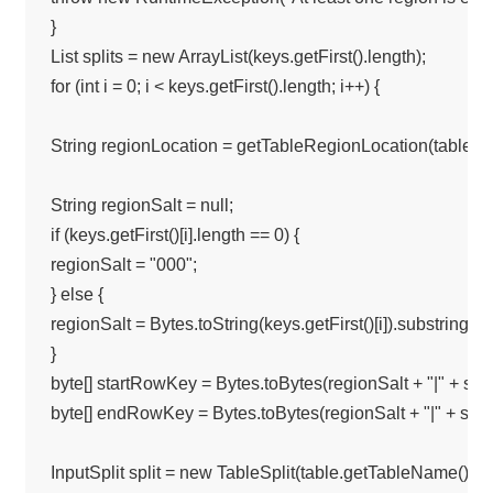
}

List splits = new ArrayList(keys.getFirst().length);

for (int i = 0; i < keys.getFirst().length; i++) {

String regionLocation = getTableRegionLocation(table, keys
String regionSalt = null;

if (keys.getFirst()[i].length == 0) {

regionSalt = "000";

} else {

regionSalt = Bytes.toString(keys.getFirst()[i]).substring(0, 3
}

byte[] startRowKey = Bytes.toBytes(regionSalt + "|" + scan
byte[] endRowKey = Bytes.toBytes(regionSalt + "|" + scan
InputSplit split = new TableSplit(table.getTableName(), 