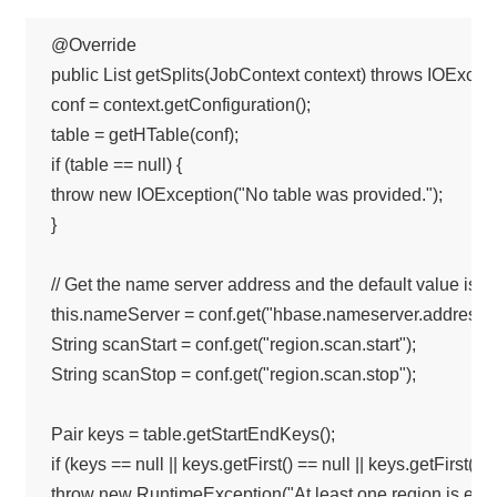
@Override 

public List getSplits(JobContext context) throws IOExcepti
conf = context.getConfiguration();

table = getHTable(conf);

if (table == null) {

throw new IOException("No table was provided.");

}

// Get the name server address and the default value is nul
this.nameServer = conf.get("hbase.nameserver.address", n
String scanStart = conf.get("region.scan.start");

String scanStop = conf.get("region.scan.stop");

Pair keys = table.getStartEndKeys();

if (keys == null || keys.getFirst() == null || keys.getFirst().l
throw new RuntimeException("At least one region is expec