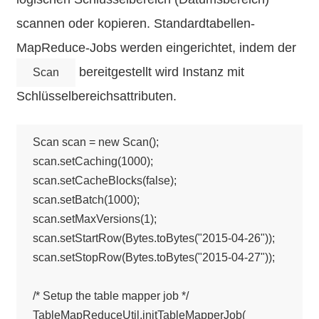
scannen oder kopieren. Standardtabellen-
MapReduce-Jobs werden eingerichtet, indem der
bereitgestellt wird Instanz mit
Scan
Schlüsselbereichsattributen.
Scan scan = new Scan();

scan.setCaching(1000);

scan.setCacheBlocks(false);

scan.setBatch(1000);

scan.setMaxVersions(1);

scan.setStartRow(Bytes.toBytes("2015-04-26"));

scan.setStopRow(Bytes.toBytes("2015-04-27"));

/* Setup the table mapper job */

TableMapReduceUtil.initTableMapperJob(
