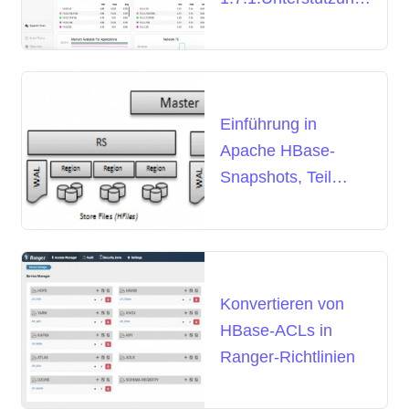
für PostgreSQL 11
und MongoDB 4.0,
Enhanced
Monitoring
Einführung in
Apache HBase-
Snapshots, Teil
2:Tiefer eintauchen
Konvertieren von
HBase-ACLs in
Ranger-Richtlinien